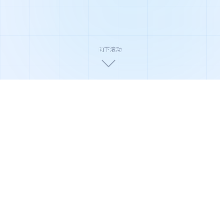
向下滚动
🏆
🛡️
🌿
国家高新技术企业
ISO9001质量认证
环保节能产品
🔬
⚡
📦
权威实验室检测
极速售后响应
全国配送安装
产品系列
全系净化解决方案
从家庭到商业，从轻度到重度污染场景，俊威提供覆盖全
场景的净化产品