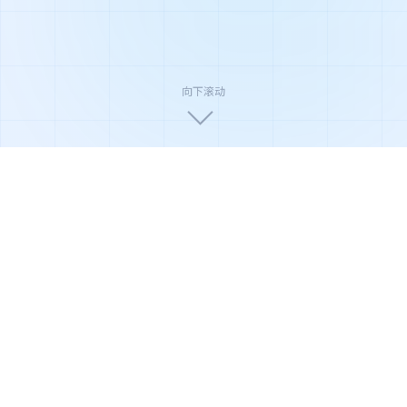
向下滚动
🏆
🛡️
🌿
国家高新技术企业
ISO9001质量认证
环保节能产品
🔬
⚡
📦
权威实验室检测
极速售后响应
全国配送安装
产品系列
全系净化解决方案
从家庭到商业，从轻度到重度污染场景，俊威提供覆盖全
场景的净化产品