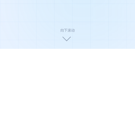
向下滚动
🏆
🛡️
🌿
国家高新技术企业
ISO9001质量认证
环保节能产品
🔬
⚡
📦
权威实验室检测
极速售后响应
全国配送安装
产品系列
全系净化解决方案
从家庭到商业，从轻度到重度污染场景，俊威提供覆盖全
场景的净化产品