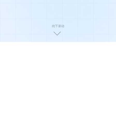
向下滚动
🏆
🛡️
🌿
国家高新技术企业
ISO9001质量认证
环保节能产品
🔬
⚡
📦
权威实验室检测
极速售后响应
全国配送安装
产品系列
全系净化解决方案
从家庭到商业，从轻度到重度污染场景，俊威提供覆盖全
场景的净化产品