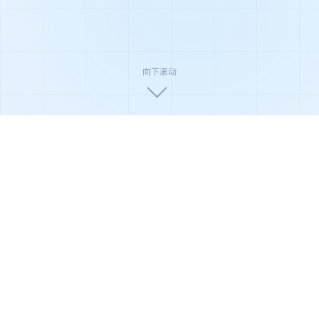
向下滚动
🏆
🛡️
🌿
国家高新技术企业
ISO9001质量认证
环保节能产品
🔬
⚡
📦
权威实验室检测
极速售后响应
全国配送安装
产品系列
全系净化解决方案
从家庭到商业，从轻度到重度污染场景，俊威提供覆盖全
场景的净化产品